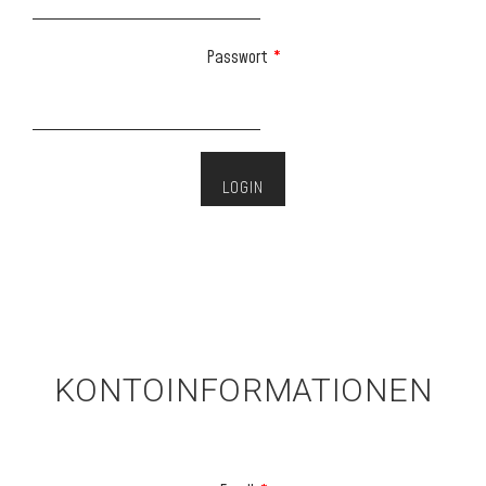
Passwort
*
DU BIST NEU HIER? WIR
FREUEN UNS ÜBER DEINE
REGISTRIERUNG.
KONTOINFORMATIONEN