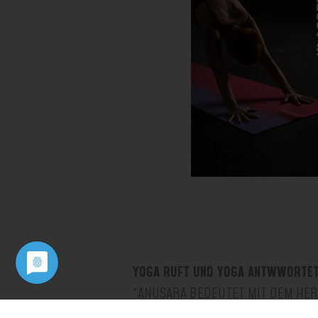
YOGA RUFT UND YOGA ANTWWORTE
“ANUSARA BEDEUTET MIT DEM HER
HIER WIRD DAS HERZ ALS ESSENZ