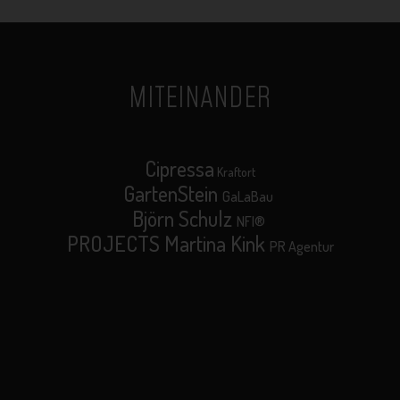
MITEINANDER
Cipressa
Kraftort
GartenStein
GaLaBau
Björn Schulz
NFI®
PROJECTS Martina Kink
PR Agentur