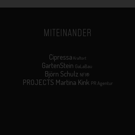
MITEINANDER
Cipressa
Kraftort
GartenStein
GaLaBau
Björn Schulz
NFI®
PROJECTS Martina Kink
PR Agentur