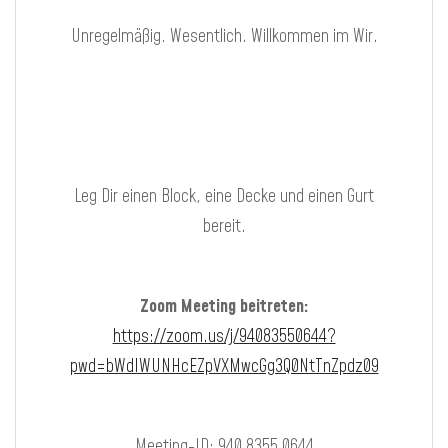
Unregelmäßig. Wesentlich. Willkommen im Wir.
Leg Dir einen Block, eine Decke und einen Gurt
bereit.
Zoom Meeting beitreten:
https://zoom.us/j/94083550644?
pwd=bWdIWUNHcEZpVXMwcGg3Q0NtTnZpdz09
Meeting-ID: 940 8355 0644