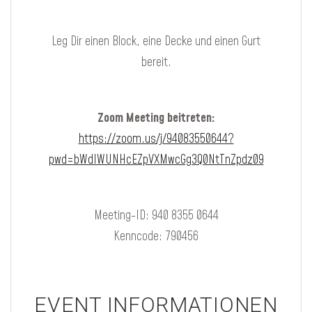
Leg Dir einen Block, eine Decke und einen Gurt
bereit.
Zoom Meeting beitreten:
https://zoom.us/j/94083550644?
pwd=bWdIWUNHcEZpVXMwcGg3Q0NtTnZpdz09
Meeting-ID: 940 8355 0644
Kenncode: 790456
EVENT INFORMATIONEN